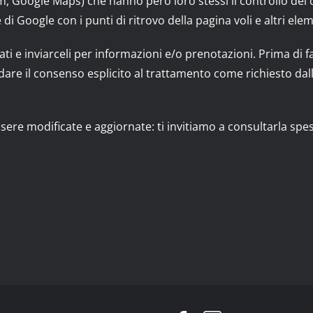
, Google Maps) che hanno però loro stessi il controllo dei da
di Google con i punti di ritrovo della pagina voli e altri elem
dati e inviarceli per informazioni e/o prenotazioni. Prima di
rai dare il consenso esplicito al trattamento come richiesto d
re modificate e aggiornate: ti invitiamo a consultarla spes